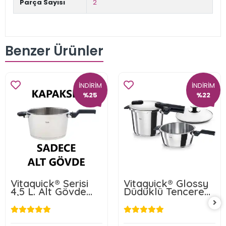
Parça Sayısı
2
Benzer Ürünler
İNDİRİM
İNDİRİM
%25
%22
Vitaquick® Serisi
Vitaquick® Glossy
4,5 L. Alt Gövde
Düdüklü Tencere
Parlak Yüzey
6+3.5 L.