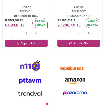
Fissler
Fissler
FISGVD4
FISGLOS7
brc4589404857
4009209406602
8.869,00 TL
29.881,54 TL
KARGO
KARGO
6.693,81 TL
23.206,49 TL
BEDAVA
BEDAVA
6.693,81 TL
23.206,49 TL
Sepete Ekle
Sepete Ekle
Sepete Ekle
Sepete Ekle