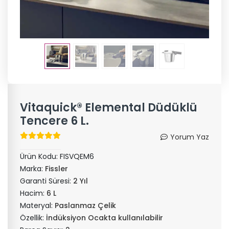
Vitaquick® Elemental Düdüklü
Tencere 6 L.
Yorum Yaz
Ürün Kodu:
FISVQEM6
Marka:
Fissler
Garanti Süresi:
2 Yıl
Hacim:
6 L
Materyal:
Paslanmaz Çelik
Özellik:
İndüksiyon Ocakta kullanılabilir