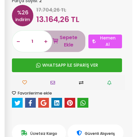
Parça Sayısı:
2
17.704,26 TL
%26
13.164,26 TL
indirim
Sepete
Hemen
Ekle
Al
WHATSAPP İLE SİPARİŞ VER
Favorilerime ekle
Ücretsiz Kargo
Güvenli Alışveriş