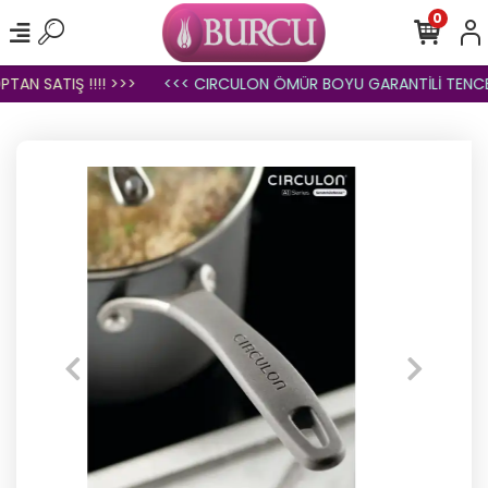
0
 SATIŞ !!!! >>>
<<< CIRCULON ÖMÜR BOYU GARANTİLİ TENCERE 