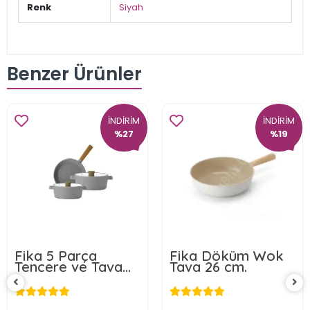
Renk
Siyah
Benzer Ürünler
İNDİRİM
İNDİRİM
%27
%19
Fika 5 Parça
Fika Döküm Wok
Tencere ve Tava
Tava 26 cm.
Seti Gri