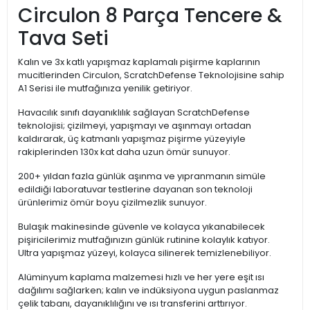
Circulon 8 Parça Tencere &
Tava Seti
Kalın ve 3x katlı yapışmaz kaplamalı pişirme kaplarının
mucitlerinden Circulon, ScratchDefense Teknolojisine sahip
A1 Serisi ile mutfağınıza yenilik getiriyor.
Havacılık sınıfı dayanıklılık sağlayan ScratchDefense
teknolojisi; çizilmeyi, yapışmayı ve aşınmayı ortadan
kaldırarak, üç katmanlı yapışmaz pişirme yüzeyiyle
rakiplerinden 130x kat daha uzun ömür sunuyor.
200+ yıldan fazla günlük aşınma ve yıpranmanın simüle
edildiği laboratuvar testlerine dayanan son teknoloji
ürünlerimiz ömür boyu çizilmezlik sunuyor.
Bulaşık makinesinde güvenle ve kolayca yıkanabilecek
pişiricilerimiz mutfağınızın günlük rutinine kolaylık katıyor.
Ultra yapışmaz yüzeyi, kolayca silinerek temizlenebiliyor.
Alüminyum kaplama malzemesi hızlı ve her yere eşit ısı
dağılımı sağlarken; kalın ve indüksiyona uygun paslanmaz
çelik tabanı, dayanıklılığını ve ısı transferini arttırıyor.