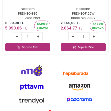
Neoflam
Neoflam
PRDNEOGS5
PRDNEOF126W
8806179667363
8806179656879
8.100,00 TL
2.540,00 TL
KARGO
KARGO
5.898,66 TL
2.064,77 TL
BEDAVA
BEDAVA
5.898,66 TL
2.064,77 TL
Sepete Ekle
Sepete Ekle
Sepete Ekle
Sepete Ekle