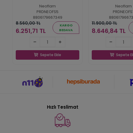
Neoflam
Neoflam
PRDNEOFS5
PRDNEOFS
8806179667349
8806179667
8.560,00 TL
11.900,00 TL
KARGO
6.251,71 TL
8.646,84 TL
BEDAVA
6.251,71 TL
8.646,84
Sepete Ekle
Sepete E
Sepete Ekle
Sepete E
Hızlı Teslimat