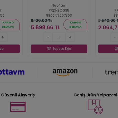
Neoflam
7
PRDNEOGS5
P
356
8806179667363
88
8.100,00 TL
2.540,00 
KARGO
KARGO
5.898,66 TL
2.064,7
BEDAVA
BEDAVA
 TL
5.898,66 TL
2.
kle
Sepete Ekle
kle
Sepete Ekle
Güvenli Alışveriş
Geniş Ürün Yelpazesi