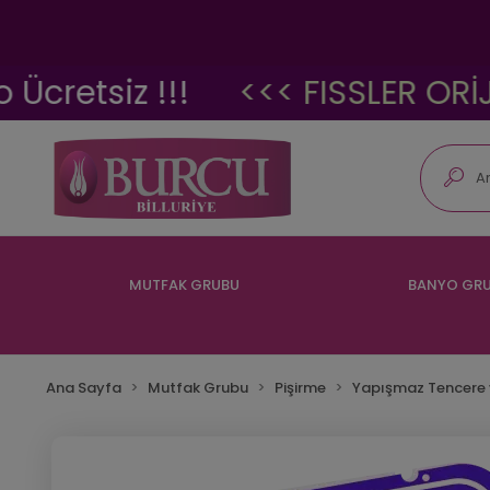
siz !!!
<<< FISSLER ORİJİNAL 
MUTFAK GRUBU
BANYO GR
Ana Sayfa
Mutfak Grubu
Pişirme
Yapışmaz Tencere 