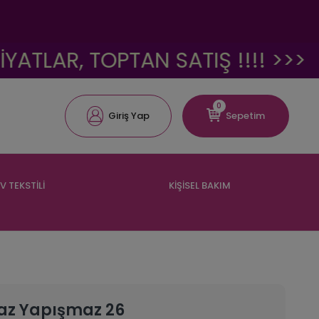
, TOPTAN SATIŞ !!!! >>>
<<<
0
Giriş Yap
Sepetim
V TEKSTİLİ
KİŞİSEL BAKIM
az Yapışmaz 26