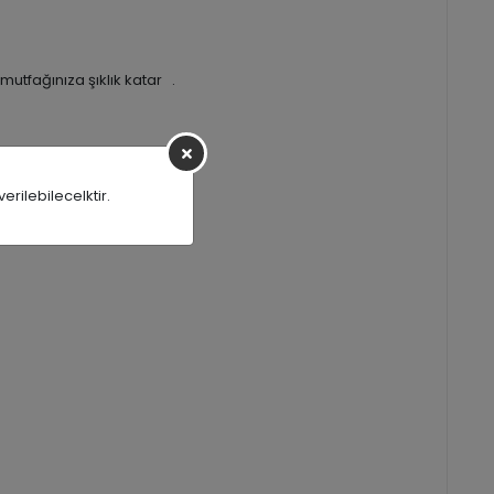
utfağınıza şıklık katar .
rilebilecelktir.