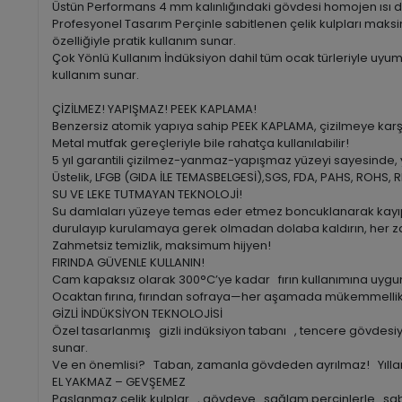
Üstün Performans 4 mm kalınlığındaki gövdesi homojen ısı dağ
Profesyonel Tasarım Perçinle sabitlenen çelik kulpları ma
özelliğiyle pratik kullanım sunar.
Çok Yönlü Kullanım İndüksiyon dahil tüm ocak türleriyle uyuml
kullanım sunar.
ÇİZİLMEZ! YAPIŞMAZ! PEEK KAPLAMA!
Benzersiz atomik yapıya sahip PEEK KAPLAMA, çizilmeye karşı 
Metal mutfak gereçleriyle bile rahatça kullanılabilir!
5 yıl garantili çizilmez-yanmaz-yapışmaz yüzeyi sayesinde, ye
Üstelik, LFGB (GIDA İLE TEMASBELGESİ),SGS, FDA, PAHS, ROHS, REA
SU VE LEKE TUTMAYAN TEKNOLOJİ!
Su damlaları yüzeye temas eder etmez boncuklanarak kayıp
durulayıp kurulamaya gerek olmadan dolaba kaldırın, her za
Zahmetsiz temizlik, maksimum hijyen!
FIRINDA GÜVENLE KULLANIN!
Cam kapaksız olarak 300°C’ye kadar fırın kullanımına uygun!
Ocaktan fırına, fırından sofraya—her aşamada mükemmellik
GİZLİ İNDÜKSİYON TEKNOLOJİSİ
Özel tasarlanmış gizli indüksiyon tabanı , tencere gövdesiy
sunar.
Ve en önemlisi? Taban, zamanla gövdeden ayrılmaz! Yıllar so
EL YAKMAZ – GEVŞEMEZ
Paslanmaz çelik kulplar , gövdeye sağlam perçinlerle sabi