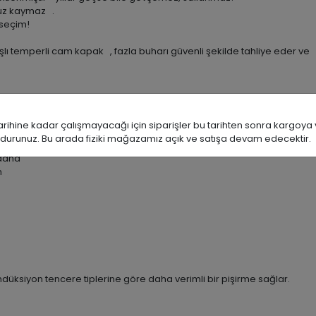
nuz kaymaz .
 seçim!
lı temperli cam kapak , fazla buharı güvenli şekilde tahliye eder ve m
ine kadar çalışmayacağı için siparişler bu tarihten sonra kargoya ve
durunuz. Bu arada fiziki mağazamız açık ve satışa devam edecektir.
yor.
 daha
n
üksiyon tencere tiplerine göre daha verimli bir pişirme sağlar.