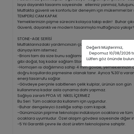
Isıya dayanıklı tasarımı sayesinde elleriniz yanmaz, tutuşu
Mutfakta güvenli ve konforlu bir deneyim için mükemmel bir
TEMPERLİ CAM KAPAK
Yemeklerinizin pişme sürecini kolayca takip edin! Buhar çıkış
Güvenli, dayanıklı ve modern tasarımıyla mutfağınıza yakışır!
STONE-AGE SERİSİ
Mutfaklarınızdaki yardımcınızın çizilme korkusu olmadığı bir
Değerli Müşterimiz,
dünyayı kim istemez.
Depomuz 10/08/2026 tarih
-Brioni tam da size bunu sağlamak için taş
Lütfen göz önünde bulun
gibi doğal, taş kadar sağlam Stone-Age serisini sizlere sunu
-Homojen ısı dağılımına sahip 4 mm gövde, yemeklerinizin
doğru koşullarda pişmesine olanak tanır. Ayrıca %30’a vara
enerji tasarrufu sağlar.
-Gövdeye perçinle sabitlenen çelik kulplar, ürünün son gün
kullanımına kadar asla oynama dahi yapmaz.
Sağlıya zararlı PFOA VE NİKEL İÇERMEZ
Bu Seri Tüm ocaklarda kullanım için uygundur.
-Buhar dengeleyici özelliğe sahip cam kapak.
-Günümüzün pişirme teknolojisi indüksiyon ocaklara ve tüm
ocaklara uyumludur. Özel alaşım gövdesi sayesinde diğer ind
-5 Yıl Garantili çevre ile dost üretim teknolojisine sahiptir.