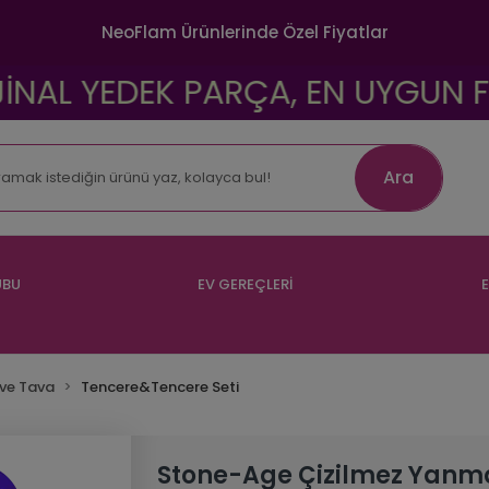
NeoFlam Ürünlerinde Özel Fiyatlar
YEDEK PARÇA, EN UYGUN FİYATLAR
Ara
UBU
EV GEREÇLERİ
E
ve Tava
Tencere&Tencere Seti
Stone-Age Çizilmez Yanm