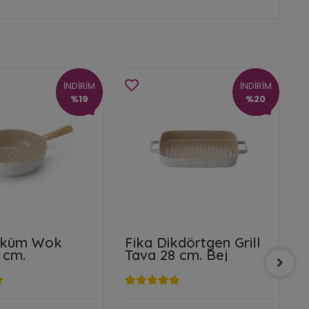
İNDİRİM
İNDİRİM
%19
%20
öküm Wok
Fika Dikdörtgen Grill
S
 cm.
Tava 28 cm. Bej
B