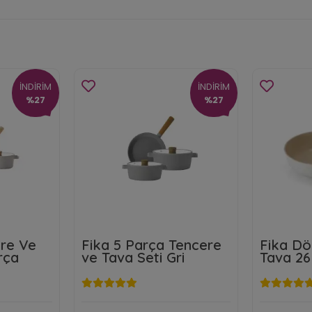
İNDİRİM
İNDİRİM
%27
%27
ere Ve
Fika 5 Parça Tencere
Fika D
rça
ve Tava Seti Gri
Tava 26