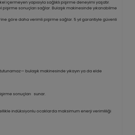
el içermeyen yapısıyla sağlıklı pişirme deneyimi yaşatır.
 pişirme sonuçları sağlar. Bulaşık makinesinde yıkanabilme
ne göre daha verimli pişirme sağlar. 5 yıl garantiyle güvenli
tutunamaz— bulaşık makinesinde yıkayın ya da elde
pişirme sonuçları sunar.
llikle indüksiyonlu ocaklarda maksimum enerji verimliliği