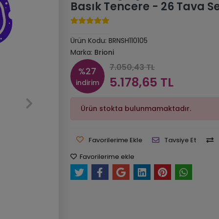
Basık Tencere - 26 Tava Se
Ürün Kodu:
BRNSH110105
Marka:
Brioni
7.050,43 TL
%27
5.178,65 TL
indirim
Ürün stokta bulunmamaktadır.
Favorilerime Ekle
Tavsiye Et
Favorilerime ekle