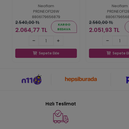
Neoflam
Neoflam
PRDNEOF126W
PRDNEOF12
8806179656879
8806179656
2.540,00 TL
2.560,00 TL
KARGO
2.064,77 TL
2.051,93 TL
BEDAVA
2.064,77 TL
2.051,93 
Sepete Ekle
Sepete E
Sepete Ekle
Sepete E
Hızlı Teslimat