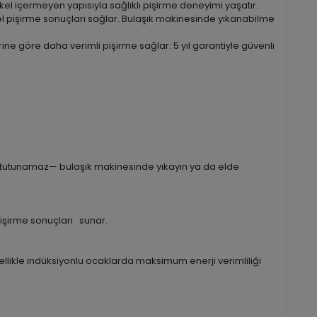
el içermeyen yapısıyla sağlıklı pişirme deneyimi yaşatır.
 pişirme sonuçları sağlar. Bulaşık makinesinde yıkanabilme
ne göre daha verimli pişirme sağlar. 5 yıl garantiyle güvenli
tutunamaz— bulaşık makinesinde yıkayın ya da elde
pişirme sonuçları sunar.
llikle indüksiyonlu ocaklarda maksimum enerji verimliliği