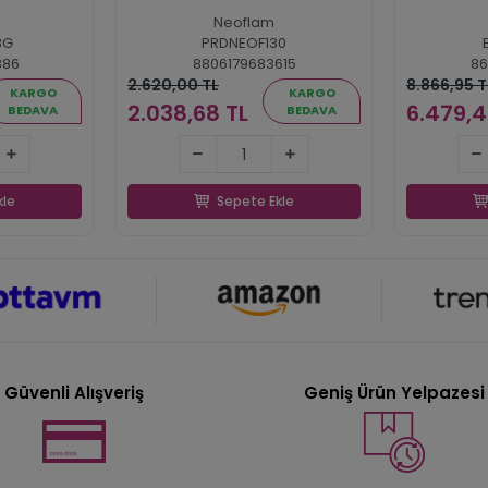
Neoflam
8G
PRDNEOF130
886
8806179683615
86
2.620,00 TL
8.866,95 T
KARGO
KARGO
2.038,68 TL
6.479,4
BEDAVA
BEDAVA
TL
2.038,68 TL
6.
kle
Sepete Ekle
kle
Sepete Ekle
Güvenli Alışveriş
Geniş Ürün Yelpazesi