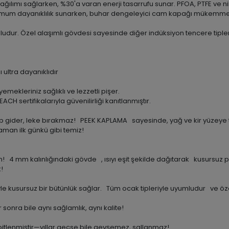
ılımı sağlarken, %30'a varan enerji tasarrufu sunar. PFOA, PTFE ve nik
ksimum dayanıklılık sunarken, buhar dengeleyici cam kapağı mükemmel
udur. Özel alaşımlı gövdesi sayesinde diğer indüksiyon tencere tipleri
ultra dayanıklıdır
mekleriniz sağlıklı ve lezzetli pişer.
CH sertifikalarıyla güvenilirliği kanıtlanmıştır.
 gider, leke bırakmaz! PEEK KAPLAMA sayesinde, yağ ve kir yüzeye 
man ilk günkü gibi temiz!
 4 mm kalınlığındaki gövde , ısıyı eşit şekilde dağıtarak kusursuz 
!
le kusursuz bir bütünlük sağlar. Tüm ocak tipleriyle uyumludur ve öze
nra bile aynı sağlamlık, aynı kalite!
tlenmiştir—yıllar geçse bile gevşemez, sallanmaz!