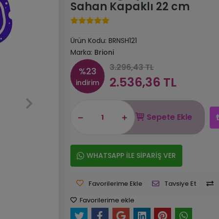
Sahan Kapaklı 22 cm
Ürün Kodu:
BRNSH121
Marka:
Brioni
3.296,43 TL
%23
2.536,36 TL
indirim
Sepete Ekle
WHATSAPP İLE SİPARİŞ VER
Favorilerime Ekle
Tavsiye Et
Favorilerime ekle