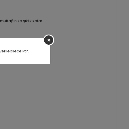
utfağınıza şıklık katar .
rilebilecelktir.