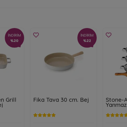
İNDİRİM
İNDİRİM
%20
%22
n Grill
Fika Tava 30 cm. Bej
Stone-A
ej
Yanmaz
Parça 18
Kapaklı