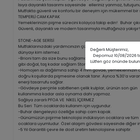
Isıya dayanıklı tasarımı sayesinde elleriniz yanmaz, tutuşu
Mutfakta güvenli ve konforlu bir deneyim için mükemmel bir
TEMPERLİ CAM KAPAK
Yemeklerinizin pişme sürecini kolayca takip edin! Buhar çıkış
Güvenli, dayanıklı ve modern tasarımıyla mutfağınıza yakışır!
STONE-AGE SERİSİ
Mutfaklarınızdaki yardımcınızın çizilme korkusu olmadığı bir
Değerli Müşterimiz,
dünyayı kim istemez.
Depomuz 10/08/2026 tarih
-Brioni tam da size bunu sağlamak için taş
Lütfen göz önünde bulun
gibi doğal, taş kadar sağlam Stone-Age serisini sizlere sunu
-Homojen ısı dağılımına sahip 4 mm gövde, yemeklerinizin
doğru koşullarda pişmesine olanak tanır. Ayrıca %30’a vara
enerji tasarrufu sağlar.
-Gövdeye perçinle sabitlenen çelik kulplar, ürünün son gün
kullanımına kadar asla oynama dahi yapmaz.
Sağlıya zararlı PFOA VE NİKEL İÇERMEZ
Bu Seri Tüm ocaklarda kullanım için uygundur.
-Buhar dengeleyici özelliğe sahip cam kapak.
-Günümüzün pişirme teknolojisi indüksiyon ocaklara ve tüm
ocaklara uyumludur. Özel alaşım gövdesi sayesinde diğer ind
-5 Yıl Garantili çevre ile dost üretim teknolojisine sahiptir.