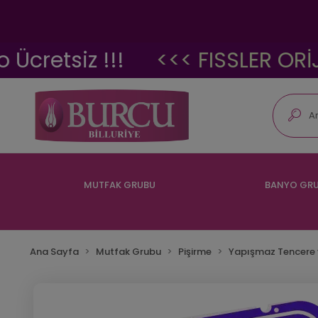
tsiz !!!
<<< FISSLER ORİJİNAL
MUTFAK GRUBU
BANYO GR
Ana Sayfa
Mutfak Grubu
Pişirme
Yapışmaz Tencere 