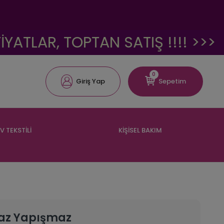
R, TOPTAN SATIŞ !!!! >>>
<<
0
Giriş Yap
Sepetim
V TEKSTİLİ
KİŞİSEL BAKIM
az Yapışmaz