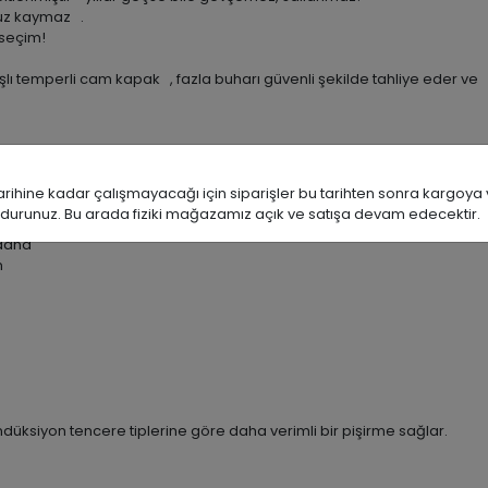
nuz kaymaz .
 seçim!
lı temperli cam kapak , fazla buharı güvenli şekilde tahliye eder ve m
ine kadar çalışmayacağı için siparişler bu tarihten sonra kargoya ve
durunuz. Bu arada fiziki mağazamız açık ve satışa devam edecektir.
yor.
 daha
n
üksiyon tencere tiplerine göre daha verimli bir pişirme sağlar.