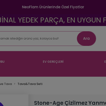
NeoFlam Ürünlerinde Özel Fiyatlar
 YEDEK PARÇA, EN UYGUN FİYATLA
Ara
UBU
EV GEREÇLERİ
E
ve Tava
Tava&Tava Seti
Stone-Age Çizilmez Yanm