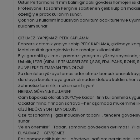
Üstün Performans 4 mm kalınlığındaki gövdesi homojen ısı dağ
Profesyonel Tasarım Perçinle sabitlenen çelik kulpları ma
özelliğiyle pratik kullanım sunar.
Çok Yönlü Kullanım İndüksiyon dahil tüm ocak türleriyle uyuml
kullanım sunar.
ÇİZİLMEZ! YAPIŞMAZ! PEEK KAPLAMA!
Benzersiz atomik yapıya sahip PEEK KAPLAMA, çizilmeye karşı 
Metal mutfak gereçleriyle bile rahatça kullanılabilir!
5 yıl garantili çizilmez-yanmaz-yapışmaz yüzeyi sayesinde, ye
Üstelik, LFGB (GIDA İLE TEMASBELGESİ),SGS, FDA, PAHS, ROHS, REA
SU VE LEKE TUTMAYAN TEKNOLOJİ!
Su damlaları yüzeye temas eder etmez boncuklanarak kayıp
durulayıp kurulamaya gerek olmadan dolaba kaldırın, her za
Zahmetsiz temizlik, maksimum hijyen!
FIRINDA GÜVENLE KULLANIN!
Cam kapaksız olarak 300°C’ye kadar fırın kullanımına uygun!
Ocaktan fırına, fırından sofraya—her aşamada mükemmellik
GİZLİ İNDÜKSİYON TEKNOLOJİSİ
Özel tasarlanmış gizli indüksiyon tabanı , tencere gövdesiy
sunar.
Ve en önemlisi? Taban, zamanla gövdeden ayrılmaz! Yıllar so
EL YAKMAZ – GEVŞEMEZ
Paslanmaz çelik kulplar , gövdeye sağlam perçinlerle sabi