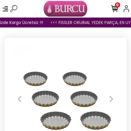
0
zde Kargo Ücretsiz !!!
<<< FISSLER ORİJİNAL YEDEK PARÇA, EN UYG