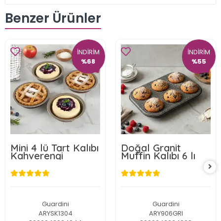
Benzer Ürünler
İNDİRİM
İNDİRİM
%68
%55
Mini 4 lü Tart Kalıbı
Doğal Granit
Kahverengi
Muffin Kalıbı 6 lı
Guardini
Guardini
ARYSK1304
ARY906GRI