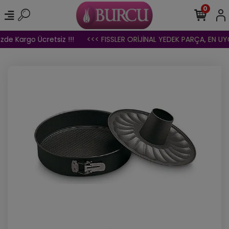
0
zde Kargo Ücretsiz !!!
<<< FISSLER ORİJİNAL YEDEK PARÇA, EN UYGU