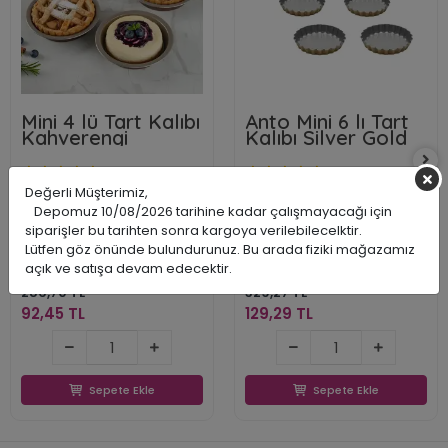
Mini 4 lü Tart Kalıbı
Anto Mini 6 lı Tart
Kahverengi
Kalıbı Silver Gold
Değerli Müşterimiz,
Depomuz 10/08/2026 tarihine kadar çalışmayacağı için
siparişler bu tarihten sonra kargoya verilebilecelktir.
Guardini
Guardini
Lütfen göz önünde bulundurunuz. Bu arada fiziki mağazamız
ARYSK1304
ARY1204SG
açık ve satışa devam edecektir.
8006043024944
8006043562002
286,70 TL
329,27 TL
92,45 TL
129,29 TL
92,45 TL
129,29 TL
Sepete Ekle
Sepete Ekle
Sepete Ekle
Sepete Ekle