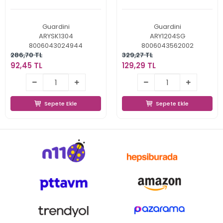
Guardini
Guardini
ARYSK1304
ARY1204SG
8006043024944
8006043562002
286,70 TL
329,27 TL
92,45 TL
129,29 TL
92,45 TL
129,29 TL
Sepete Ekle
Sepete Ekle
Sepete Ekle
Sepete Ekle