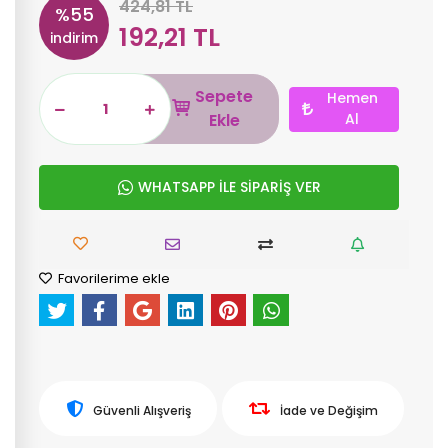
424,81 TL
%55
192,21 TL
indirim
Sepete
Hemen
Ekle
Al
WHATSAPP İLE SİPARİŞ VER
Favorilerime ekle
Güvenli Alışveriş
İade ve Değişim