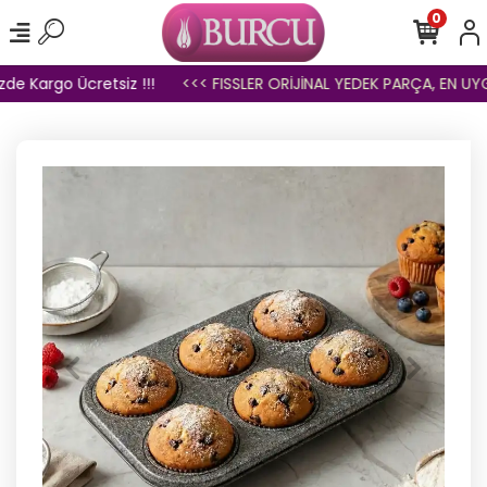
0
de Kargo Ücretsiz !!!
<<< FISSLER ORİJİNAL YEDEK PARÇA, EN UYGUN