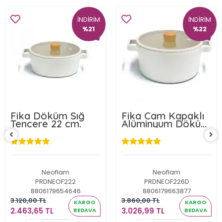
İNDİRİM
İNDİRİM
%21
%22
Fika Döküm Sığ
Fika Cam Kapaklı
Tencere 22 cm.
Alüminyum Döküm
Derin Tencere
26cm
Neoflam
Neoflam
PRDNEOF222
PRDNEOF226D
8806179654646
8806179663877
3.120,00 TL
3.860,00 TL
KARGO
KARGO
2.463,65 TL
3.026,99 TL
BEDAVA
BEDAVA
2.463,65 TL
3.026,99 TL