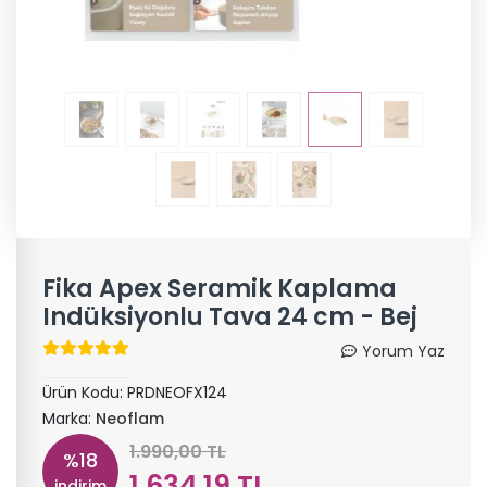
Fika Apex Seramik Kaplama
Indüksiyonlu Tava 24 cm - Bej
Yorum Yaz
Ürün Kodu:
PRDNEOFX124
Marka:
Neoflam
1.990,00 TL
%18
1.634,19 TL
indirim