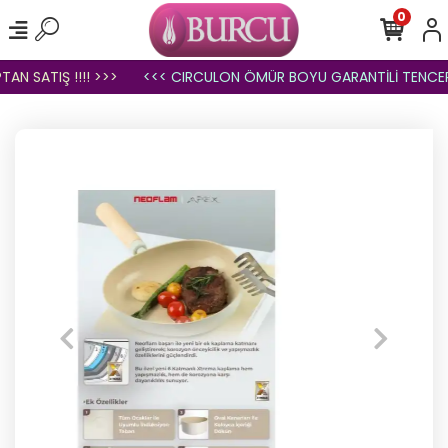
0
TIŞ !!!! >>>
<<< CIRCULON ÖMÜR BOYU GARANTİLİ TENCERE VE 