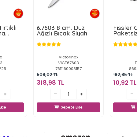
ırtıklı
6.7603 8 cm. Düz
Fissler O
ma
Ağızlı Bıçak Siyah
Paketsiz
x
Victorinox
33
VICT67603
F
225
7611160003157
869
509,02 TL
192,85 TL
318,98 TL
10,92 TL
TL
318,98 TL
Ekle
Sepete Ekle
Ekle
Sepete Ekle