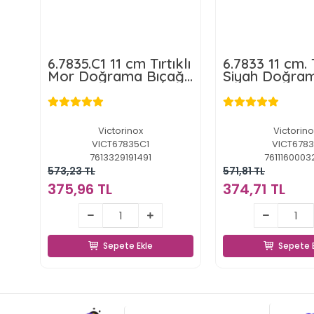
6.7835.C1 11 cm Tırtıklı
6.7833 11 cm. T
Mor Doğrama Bıçağı
Siyah Doğra
Swiss Classic
Bıçağı
Victorinox
Victorino
VICT67835C1
VICT678
7613329191491
7611160003
573,23 TL
571,81 TL
375,96 TL
374,71 TL
375,96 TL
374,71 
Sepete Ekle
Sepete 
Sepete Ekle
Sepete 