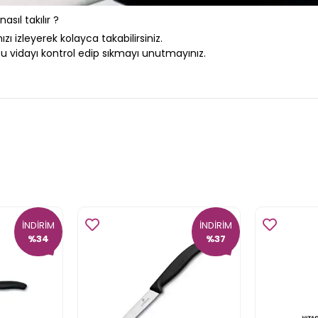
sıl takılır ?
zı izleyerek kolayca takabilirsiniz.
u vidayı kontrol edip sıkmayı unutmayınız.
İNDİRİM
İNDİRİM
%34
%37