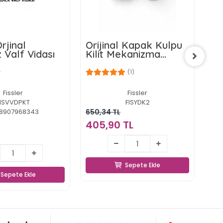
rjinal
Orijinal Kapak Kulpu
6.0
 Valf Vidası
Kilit Mekanizma
Ke
Parçaları Paketsiz
Kı
(1)
Fissler
Fissler
ISVVDPKT
FISYDK2
8907968343
650,34 TL
546
405,90 TL
31
405,90 TL
10,92 TL
Sepete Ekle
Sepete Ekle
Sepete Ekle
Sepete Ekle